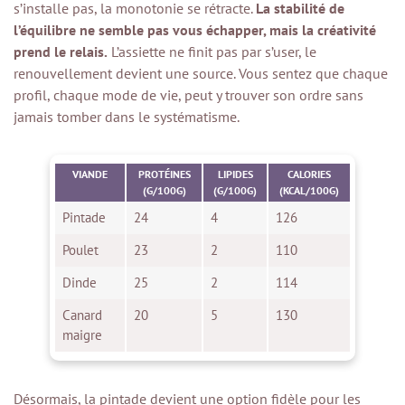
s’installe pas, la monotonie se rétracte.
La stabilité de
l’équilibre ne semble pas vous échapper, mais la créativité
prend le relais.
L’assiette ne finit pas par s’user, le
renouvellement devient une source. Vous sentez que chaque
profil, chaque mode de vie, peut y trouver son ordre sans
jamais tomber dans le systématisme.
VIANDE
PROTÉINES
LIPIDES
CALORIES
(G/100G)
(G/100G)
(KCAL/100G)
Pintade
24
4
126
Poulet
23
2
110
Dinde
25
2
114
Canard
20
5
130
maigre
Désormais, la pintade devient une option fidèle pour les