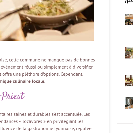
Art
c
O
e
nnaise, cette commune ne manque pas de bonnes
n événement réussi ou simplement à diversifier
st offre une pléthore d’options. Cependant,
ique culinaire locale
.
-Priest
aires saines et durables s’est accentuée. Les
tendances « locavores » en privilégiant les
influence de la gastronomie lyonnaise, réputée