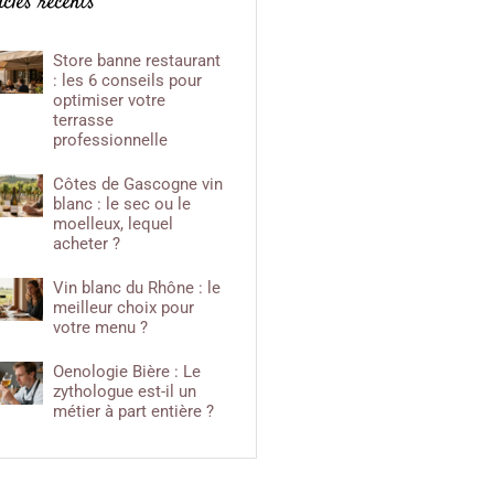
icles récents
hoix pour votre menu ?
enologie Bière : Le zythologue
st-il un métier à part entière ?
Store banne restaurant
: les 6 conseils pour
optimiser votre
terrasse
professionnelle
Côtes de Gascogne vin
blanc : le sec ou le
moelleux, lequel
acheter ?
Vin blanc du Rhône : le
meilleur choix pour
votre menu ?
Oenologie Bière : Le
zythologue est-il un
métier à part entière ?