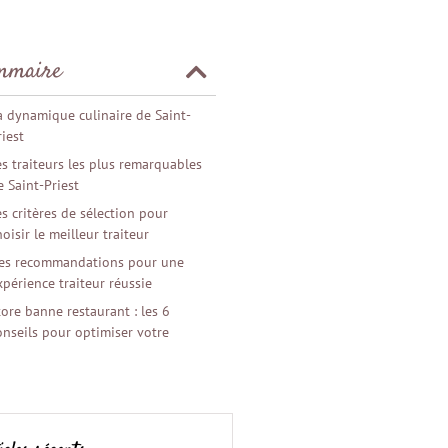
mmaire
a dynamique culinaire de Saint-
riest
es traiteurs les plus remarquables
e Saint-Priest
es critères de sélection pour
hoisir le meilleur traiteur
es recommandations pour une
xpérience traiteur réussie
tore banne restaurant : les 6
onseils pour optimiser votre
errasse professionnelle
ôtes de Gascogne vin blanc : le
ec ou le moelleux, lequel acheter ?
in blanc du Rhône : le meilleur