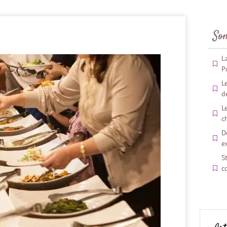
So
L
P
L
d
L
c
D
e
S
c
t
C
s
V