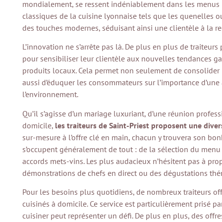
mondialement, se ressent indéniablement dans les menus pr
classiques de la cuisine lyonnaise tels que les quenelles o
des touches modernes, séduisant ainsi une clientèle à la r
L’innovation ne s’arrête pas là. De plus en plus de traiteurs
pour sensibiliser leur clientèle aux nouvelles tendances ga
produits locaux. Cela permet non seulement de consolider la 
aussi d’éduquer les consommateurs sur l’importance d’une
l’environnement.
Qu’il s’agisse d’un mariage luxuriant, d’une réunion profes
domicile,
les traiteurs de Saint-Priest proposent une diver
sur-mesure à l’offre clé en main, chacun y trouvera son bon
s’occupent généralement de tout : de la sélection du menu à
accords mets-vins. Les plus audacieux n’hésitent pas à pr
démonstrations de chefs en direct ou des dégustations thé
Pour les besoins plus quotidiens, de nombreux traiteurs off
cuisinés à domicile. Ce service est particulièrement prisé p
cuisiner peut représenter un défi. De plus en plus, des of