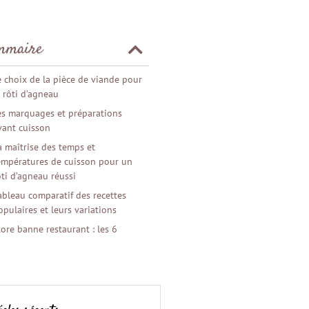
mmaire
e choix de la pièce de viande pour
e rôti d’agneau
es marquages et préparations
vant cuisson
a maîtrise des temps et
empératures de cuisson pour un
ôti d’agneau réussi
ableau comparatif des recettes
opulaires et leurs variations
tore banne restaurant : les 6
onseils pour optimiser votre
errasse professionnelle
ôtes de Gascogne vin blanc : le
ec ou le moelleux, lequel acheter ?