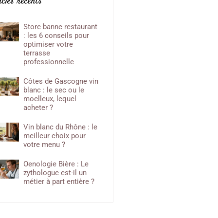
icles récents
in blanc du Rhône : le meilleur
hoix pour votre menu ?
enologie Bière : Le zythologue
Store banne restaurant
st-il un métier à part entière ?
: les 6 conseils pour
optimiser votre
terrasse
professionnelle
Côtes de Gascogne vin
blanc : le sec ou le
moelleux, lequel
acheter ?
Vin blanc du Rhône : le
meilleur choix pour
votre menu ?
Oenologie Bière : Le
zythologue est-il un
métier à part entière ?