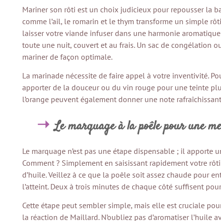
Mariner son rôti est un choix judicieux pour repousser la ban
comme l’ail, le romarin et le thym transforme un simple rô
laisser votre viande infuser dans une harmonie aromatiqu
toute une nuit, couvert et au frais. Un sac de congélation o
mariner de façon optimale.
La marinade nécessite de faire appel à votre inventivité. P
apporter de la douceur ou du vin rouge pour une teinte pl
l’orange peuvent également donner une note rafraîchissante 
Le marquage à la poêle pour une me
Le marquage n’est pas une étape dispensable ; il apporte u
Comment ? Simplement en saisissant rapidement votre rôti
d’huile. Veillez à ce que la poêle soit assez chaude pour e
l’atteint. Deux à trois minutes de chaque côté suffisent pou
Cette étape peut sembler simple, mais elle est cruciale po
la réaction de Maillard. N’oubliez pas d’aromatiser l’huile a