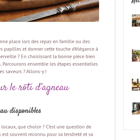
Art
V
c
O
e
onne place lors des repas en famille ou des
les papilles et donner cette touche d’élégance à
rveille ? En choisissant la bonne pièce bien
n. Parcourons ensemble les étapes essentielles
les saveurs ? Allons-y !
ur le rôti d’agneau
eau disponibles
 locaux, que choisir ? C’est une question de
ais est souvent reconnu pour sa tendreté et sa