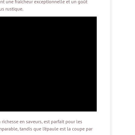
ent une fraîcheur exceptionnelle et un goût
us rustique.
 richesse en saveurs, est parfait pour les
omparable, tandis que l’épaule est la coupe par