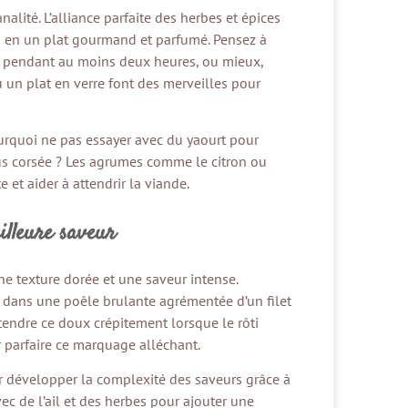
alité. L’alliance parfaite des herbes et épices
ti en un plat gourmand et parfumé. Pensez à
e pendant au moins deux heures, ou mieux,
u un plat en verre font des merveilles pour
ourquoi ne pas essayer avec du yaourt pour
us corsée ? Les agrumes comme le citron ou
et aider à attendrir la viande.
illeure saveur
ne texture dorée et une saveur intense.
 dans une poêle brulante agrémentée d’un filet
ntendre ce doux crépitement lorsque le rôti
r parfaire ce marquage alléchant.
ur développer la complexité des saveurs grâce à
vec de l’ail et des herbes pour ajouter une