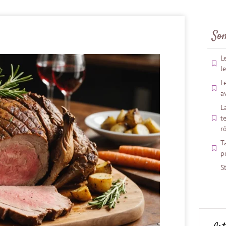
So
L
l
L
a
L
t
r
T
p
S
c
t
C
s